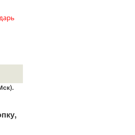
дарь
Мск).
опку,