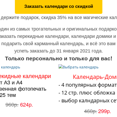
Заказать календари со скидкой
 держите подарок, скидка 35% на все магические ка
один из самых трогательных и оригинальных подарко
аказать перекидные календари, календари домики и
 подарить свой карманный календарь, и всё это вам
успеть заказать до 31 января 2021 года.
Только персонально и только для вас!
екидные календари
Календарь-Дом
т А3 и А4
- 4 популярных формат
твенная фотопечать
- 12 стр. плюс обложка
 25 тем
- выбор калндарных се
960р.
624р.
460р.
299р.