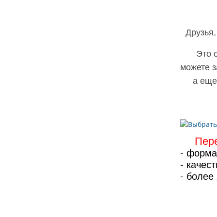
Друзья,
Это 
можете з
а еще
Пер
- форма
- качес
- более