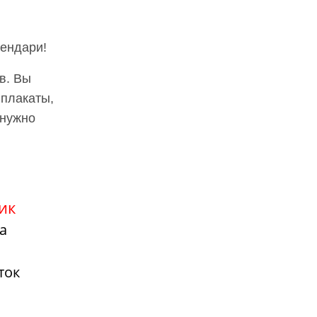
лендари!
в. Вы
 плакаты,
 нужно
ик
а
ток