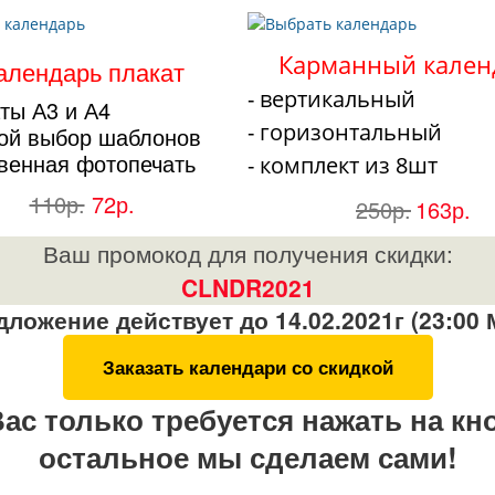
Карманный кален
алендарь плакат
- вертикальный
ты А3 и А4
- горизонтальный
ой выбор шаблонов
твенная фотопечать
- комплект из 8шт
110р.
72р.
250р.
163р.
Ваш промокод для получения скидки:
CLNDR2021
ложение действует до 14.02.2021г (23:00 
Заказать календари со скидкой
ас только требуется нажать на кн
остальное мы сделаем сами!