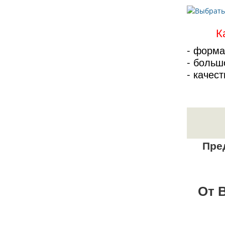
К
- форма
- больш
- качес
Пред
От В