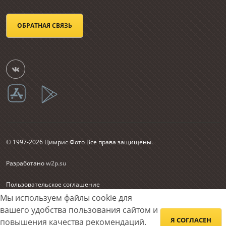
ОБРАТНАЯ СВЯЗЬ
© 1997-2026 Цимрис Фото Все права защищены.
Разработано
w2p.su
Пользовательское соглашение
Согласие на обработку персональных данных
Мы используем файлы cookie для
Карта сайта
вашего удобства пользования сайтом и
Я СОГЛАСЕН
повышения качества рекомендаций.
Принимаем к оплате